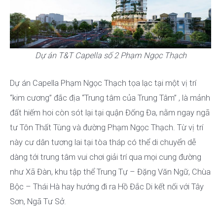
Dự án T&T Capella số 2 Phạm Ngọc Thạch
Dự án Capella Phạm Ngọc Thạch tọa lạc tại một vị trí
“kim cương” đắc địa “Trung tâm của Trung Tâm” , là mảnh
đất hiếm hoi còn sót lại tại quận Đống Đa, nằm ngay ngã
tư Tôn Thất Tùng và đường Phạm Ngọc Thạch. Từ vị trí
này cư dân tương lai tại tòa tháp có thể di chuyển dễ
dàng tới trung tâm vui chơi giải trí qua mọi cung đường
như Xã Đàn, khu tập thể Trung Tự – Đặng Văn Ngữ, Chùa
Bộc – Thái Hà hay hướng đi ra Hồ Đắc Di kết nối với Tây
Sơn, Ngã Tư Sở.